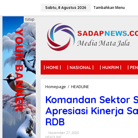
L
Tambahkan Menu
e
Sabtu, 8 Agustus 2026
w
a
tutup
t
i
k
e
k
o
n
t
| HOME |
| NASIONAL |
| HUKRIM |
| PE
e
n
Homepage
/
HEADLINE
K
o
Komandan Sektor 
m
a
Apresiasi Kinerja 
n
d
RDB
a
n
S
November 27, 2020
e
HEADLINE