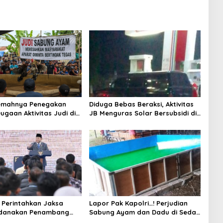
Lemahnya Penegakan
Diduga Bebas Beraksi, Aktivitas
ugaan Aktivitas Judi di
JB Menguras Solar Bersubsidi di
ung Tuai Sorotan
Bojonegoro Jadi Sorotan Warga
Perintahkan Jaksa
Lapor Pak Kapolri…! Perjudian
idanakan Penambang
Sabung Ayam dan Dadu di Sedati
Sidoarjo Buka Kembali, Diduga