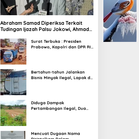
Abraham Samad Diperiksa Terkait
Tudingan Ijazah Palsu Jokowi, Ahmad
Khozinudin: Polisi Main Pasal Karet
Surat Terbuka : Presiden
Prabowo, Kapolri dan DPR RI
Mohon Segera Ditindak
Pelaku Pertambangan Ilegal
di Tuban
Bertahun-tahun Jalankan
Bisnis Minyak Ilegal, Lapak di
Kecamatan Kedewan Tetap
Aman
Diduga Dampak
Pertambangan Ilegal, Dua
Kali Jalan Desa Putus
Mencuat Dugaan Nama
Dirintelkam Dalam