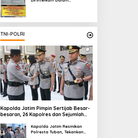
Pertambangan Ilegal di Kab.
Blitar yang Masih Tetap
Beroperasi
TNI-POLRI
Kapolda Jatim Pimpin Sertijab Besar-
besaran, 26 Kapolres dan Sejumlah
Pejabat Utama Berganti
Kapolda Jatim Resmikan
Polresta Tuban, Tekankan
Peningkatan Profesionalisme