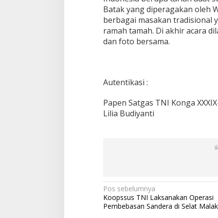
Batak yang diperagakan oleh W
X
I
berbagai masakan tradisional y
X
ramah tamah. Di akhir acara di
-
dan foto bersama.
B
R
D
B
Autentikasi :
Papen Satgas TNI Konga XXXIX
Lilia Budiyanti
I
N
Pos sebelumnya
Koopssus TNI Laksanakan Operasi
a
Pembebasan Sandera di Selat Mala