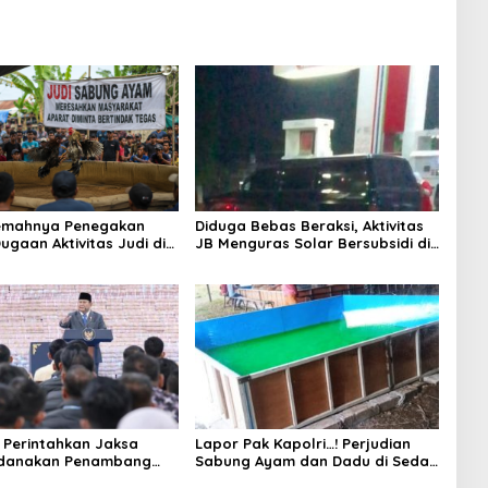
Lemahnya Penegakan
Diduga Bebas Beraksi, Aktivitas
ugaan Aktivitas Judi di
JB Menguras Solar Bersubsidi di
ung Tuai Sorotan
Bojonegoro Jadi Sorotan Warga
Perintahkan Jaksa
Lapor Pak Kapolri…! Perjudian
idanakan Penambang
Sabung Ayam dan Dadu di Sedati
Sidoarjo Buka Kembali, Diduga