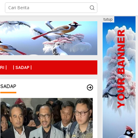
tutup
RI |
| SADAP |
SADAP