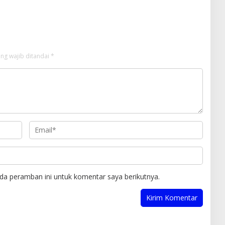
Libatkan Oknum Aparat dan
Media
ng wajib ditandai
*
da peramban ini untuk komentar saya berikutnya.