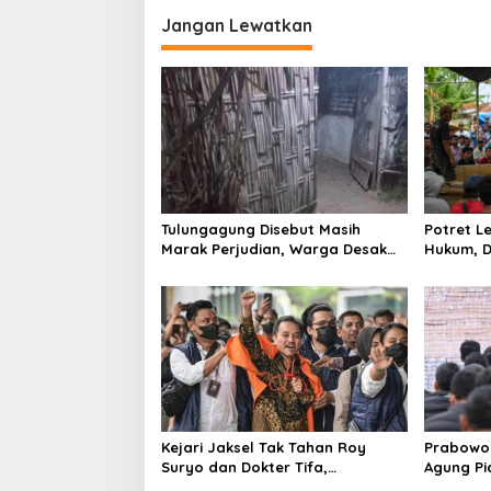
v
i
Jangan Lewatkan
g
a
s
i
p
o
Tulungagung Disebut Masih
Potret 
s
Marak Perjudian, Warga Desak
Hukum, D
Penindakan Tegas hingga Usut
Tulungag
Dugaan Beking
Kejari Jaksel Tak Tahan Roy
Prabowo 
Suryo dan Dokter Tifa,
Agung P
Pertimbangkan Jaminan
Ilegal