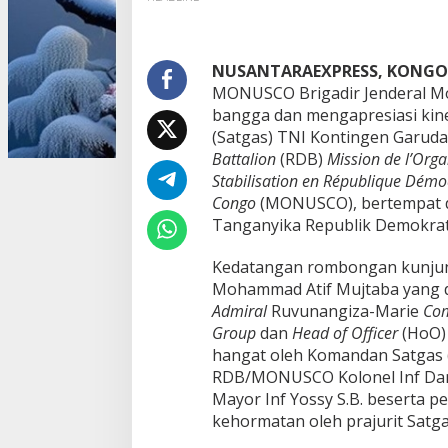
k
t
o
r
NUSANTARAEXPRESS, KONGO
S
MONUSCO Brigadir Jenderal M
e
bangga dan mengapresiasi kine
l
(Satgas) TNI Kontingen Garuda
a
Battalion
(RDB)
t
Mission de l’Orga
a
Stabilisation en République Démo
n
Congo
(MONUSCO), bertempat di
M
Tanganyika Republik Demokrati
O
N
Kedatangan rombongan kunjung
U
S
Mohammad Atif Mujtaba yang 
C
Admiral
Ruvunangiza-Marie
Com
O
Group
dan
Head of Officer
(HoO) 
A
hangat oleh Komandan Satgas 
p
r
RDB/MONUSCO Kolonel Inf Dan
e
Mayor Inf Yossy S.B. beserta pe
s
kehormatan oleh prajurit Satga
i
a