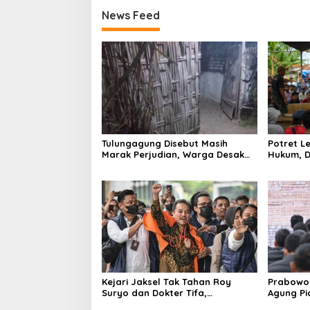
News Feed
Tulungagung Disebut Masih
Potret 
Marak Perjudian, Warga Desak
Hukum, D
Penindakan Tegas hingga Usut
Tulungag
Dugaan Beking
Kejari Jaksel Tak Tahan Roy
Prabowo 
Suryo dan Dokter Tifa,
Agung P
Pertimbangkan Jaminan
Ilegal