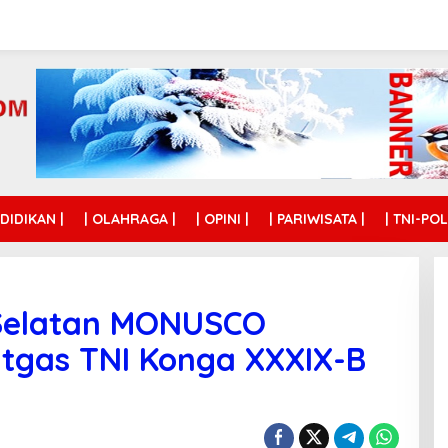
NDIDIKAN |
| OLAHRAGA |
| OPINI |
| PARIWISATA |
| TNI-POL
Selatan MONUSCO
Satgas TNI Konga XXXIX-B