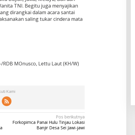
es
"Pers
a di
anita TNI. Begitu juga menyajikan
Piket
Daar
pekti
SDN 1
ang dirangkai dalam acara santai
ul
f
Klam
Muhsi
laksanakan saling tukar cindera mata
Worl
pok
nin
d
Class
Unive
rsity"
-/RDB MOnusco, Lettu Laut (KH/W)
kuti Kami
Pos berikutnya
Forkopimca Panai Hulu Tinjau Lokasi
ka
Banjir Desa Sei Jawi-jawi