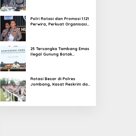
dan Pelayanan Publik
Polri Rotasi dan Promosi 1.121
Perwira, Perkuat Organisasi
dan Pelayanan hingga
Pembentukan Polresta IKN
25 Tersangka Tambang Emas
Ilegal Gunung Botak
Ditetapkan, Mayoritas WN
China
Rotasi Besar di Polres
Jombang, Kasat Reskrim dan
Delapan Kapolsek Berganti