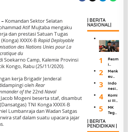
| BERITA
 –
Komandan Sektor Selatan
NASIONAL|
ohammad Atif Mujtaba mengaku
rja dan prestasi Satuan Tugas
 (Konga) XXXIX-B
Rapid Deployable
nisation des Nations Unies pour La
cratique du
1
Resm
 Soekarno Camp, Kalemie Provinsi
i
k Kongo, Rabu (25/11/2020).
Dilan
2
Menk
tik
eu
an kerja Brigadir Jenderal
Jadi
Purb
3
Indo
didampingi oleh
Rear
Kepa
aya
nesia
la
mander of the
22nd
Naval
Ultim
Berd
4
Komi
KSP,
Jacob Mogeni beserta staf, disambut
atum
uka:
si III
Dudu
Peng
(Dansatgas) TNI Konga XXXIX-B
Mant
DPR
5
ng
MK
usah
an
iel Lumbanraja dan Wadan Satgas
Hasil
Janji
Tega
a
Wakil
kan
rwira staf dalam suatu upacara jajar
Pang
skan
Roko
Presi
| BERITA
“8
kas
Wart
s.
k
PENDIDIKAN |
den
Poin
Birok
awan
Ilega
Try