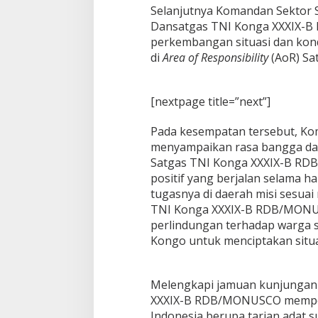
Selanjutnya Komandan Sektor 
s
i
Dansatgas TNI Konga XXXIX-
K
perkembangan situasi dan kondi
i
di
Area of Responsibility
(AoR) Sa
n
e
r
[nextpage title=”next”]
j
a
S
Pada kesempatan tersebut, K
a
menyampaikan rasa bangga da
t
Satgas TNI Konga XXXIX-B RDB
g
positif yang berjalan selama 
a
s
tugasnya di daerah misi sesuai
T
TNI Konga XXXIX-B RDB/MONU
N
perlindungan terhadap warga 
I
Kongo untuk menciptakan situ
K
o
n
g
Melengkapi jamuan kunjungan 
a
XXXIX-B RDB/MONUSCO memper
X
Indonesia berupa tarian adat s
X