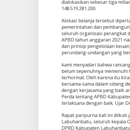
dialokasikan sebesar tiga milia
T
148.519.281.200.
A
.
Alokasi belanja tersebut dipe
2
0
pemerintahan dan pembanguna
2
seluruh organisasi perangkat 
1
APBD tahun anggaran 2021 na
dan prinsip pengelolaan keua
perundang-undangan yang ber
kami menyadari bahwa rancang
belum sepenuhnya memenuhi 
terhormat. Oleh karena itu kira
bersama-sama dalam sidang de
dengan kerjasama yang baik ant
Perda tentang APBD Kabupaten
terlaksana dengan baik. Ujar Dr
Rapat paripurna kali ini diikut
Labuhanbatu, seluruh kepala OPD
DPRD Kabupaten Labuhanbatu 