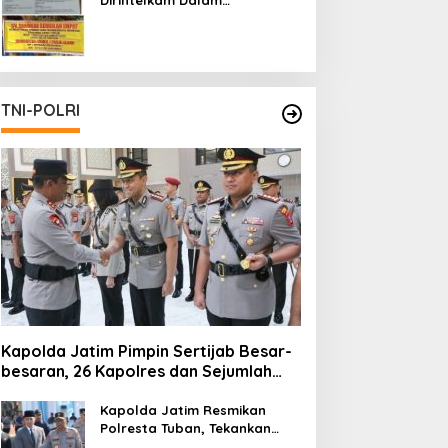
Pertambangan Ilegal di Kab.
Blitar yang Masih Tetap
Beroperasi
TNI-POLRI
Kapolda Jatim Pimpin Sertijab Besar-
besaran, 26 Kapolres dan Sejumlah
Pejabat Utama Berganti
Kapolda Jatim Resmikan
Polresta Tuban, Tekankan
Peningkatan Profesionalisme