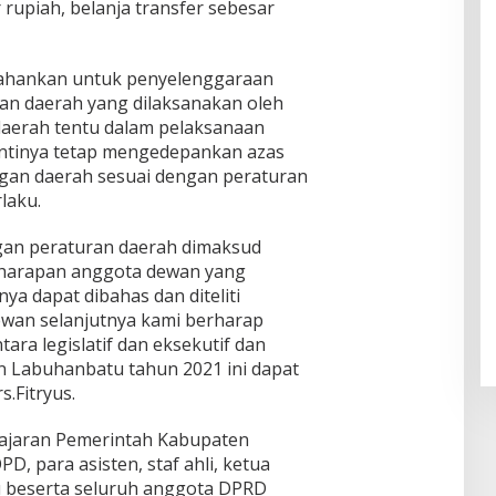
ul
r rupiah, belanja transfer sebesar
f
Klam
Muhsi
Worl
pok
nin
d
Class
rtahankan untuk penyelenggaraan
Unive
n daerah yang dilaksanakan oleh
rsity"
daerah tentu dalam pelaksanaan
ntinya tetap mengedepankan azas
ngan daerah sesuai dengan peraturan
laku.
an peraturan daerah dimaksud
harapan anggota dewan yang
nya dapat dibahas dan diteliti
wan selanjutnya kami berharap
ara legislatif dan eksekutif dan
 Labuhanbatu tahun 2021 ini dapat
s.Fitryus.
i jajaran Pemerintah Kabupaten
, para asisten, staf ahli, ketua
beserta seluruh anggota DPRD