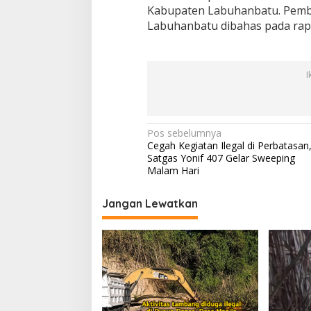
Kabupaten Labuhanbatu. Pem
Labuhanbatu dibahas pada rapa
I
N
Pos sebelumnya
Cegah Kegiatan Ilegal di Perbatasan
a
Satgas Yonif 407 Gelar Sweeping
v
Malam Hari
i
Jangan Lewatkan
g
a
s
i
p