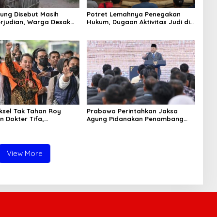
ung Disebut Masih
Potret Lemahnya Penegakan
rjudian, Warga Desak
Hukum, Dugaan Aktivitas Judi di
an Tegas hingga Usut
Tulungagung Tuai Sorotan
Beking
aksel Tak Tahan Roy
Prabowo Perintahkan Jaksa
n Dokter Tifa,
Agung Pidanakan Penambang
angkan Jaminan
Ilegal
 dan Kepastian Hukum
View More