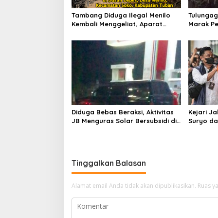
o
s
Tambang Diduga Ilegal Menilo
Tulungag
Kembali Menggeliat, Aparat
Marak Pe
Bungkam? Publik Soroti Dugaan
Penindak
Pembiaran
Dugaan 
Diduga Bebas Beraksi, Aktivitas
Kejari J
JB Menguras Solar Bersubsidi di
Suryo da
Bojonegoro Jadi Sorotan Warga
Pertimb
Keluarga
Tinggalkan Balasan
Alamat email Anda tidak akan dipublikasikan.
Ruas ya