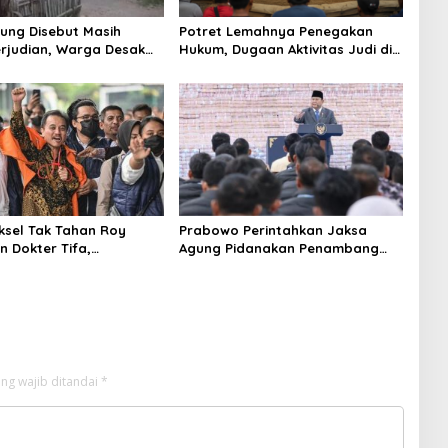
ung Disebut Masih
Potret Lemahnya Penegakan
rjudian, Warga Desak
Hukum, Dugaan Aktivitas Judi di
an Tegas hingga Usut
Tulungagung Tuai Sorotan
Beking
aksel Tak Tahan Roy
Prabowo Perintahkan Jaksa
n Dokter Tifa,
Agung Pidanakan Penambang
angkan Jaminan
Ilegal
 dan Kepastian Hukum
ng wajib ditandai
*