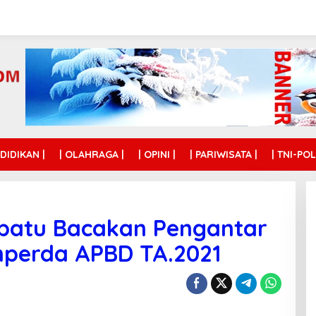
NDIDIKAN |
| OLAHRAGA |
| OPINI |
| PARIWISATA |
| TNI-POL
nbatu Bacakan Pengantar
perda APBD TA.2021