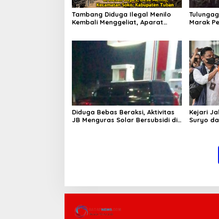
Tambang Diduga Ilegal Menilo
Tulungag
Kembali Menggeliat, Aparat
Marak Pe
Bungkam? Publik Soroti Dugaan
Penindak
Pembiaran
Dugaan 
Diduga Bebas Beraksi, Aktivitas
Kejari J
JB Menguras Solar Bersubsidi di
Suryo da
Bojonegoro Jadi Sorotan Warga
Pertimb
Keluarga