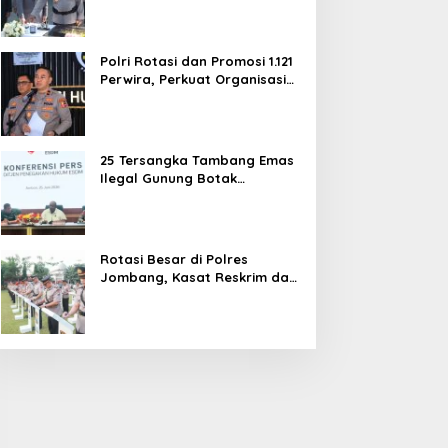
dan Pelayanan Publik
Polri Rotasi dan Promosi 1.121
Perwira, Perkuat Organisasi
dan Pelayanan hingga
Pembentukan Polresta IKN
25 Tersangka Tambang Emas
Ilegal Gunung Botak
Ditetapkan, Mayoritas WN
China
Rotasi Besar di Polres
Jombang, Kasat Reskrim dan
Delapan Kapolsek Berganti