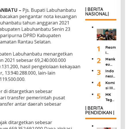
| BERITA
ANBATU –
Pjs. Bupati Labuhanbatu
NASIONAL|
mbacakan pengantar nota keuangan
uhanbatu tahun anggaran 2021
abupaten Labuhanbatu Senin 23
 paripurna DPRD Kabupaten
amatan Rantau Selatan.
1
Resm
i
upaten Labuhanbatu menargetkan
Dilan
2
Menk
n 2021 sebesar 69,240.000.000
tik
eu
0.131.200, hasil pengelolaan kekayaan
Jadi
Purb
3
Indo
 13.940.288.000, lain-lain
Kepa
aya
nesia
la
19.500.000.
Ultim
Berd
4
Komi
KSP,
atum
uka:
si III
Dudu
Peng
 di ditargetkan sebesar
Mant
DPR
5
ng
MK
usah
an
 dari transfer pemerintah pusat
Hasil
Janji
Tega
a
Wakil
ransfer antar daerah sebesar
kan
Pang
skan
Roko
Presi
| BERITA
“8
kas
Wart
k
PENDIDIKAN |
den
Poin
Birok
awan
Ilega
Try
Perc
rasi
Tak
l:
jak ditargetkan sebesar
Sutri
epat
dan
Bisa
Masu
sno
mum 659.352.692.000,Dana alokasi