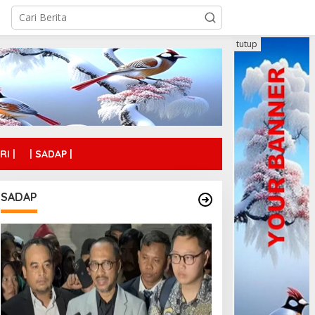
tutup
RI |
| SADAP |
SADAP