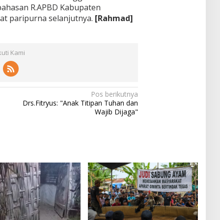
bahasan R.APBD Kabupaten
t paripurna selanjutnya.
[Rahmad]
kuti Kami
Pos berikutnya
,
Drs.Fitryus: "Anak Titipan Tuhan dan
Wajib Dijaga"