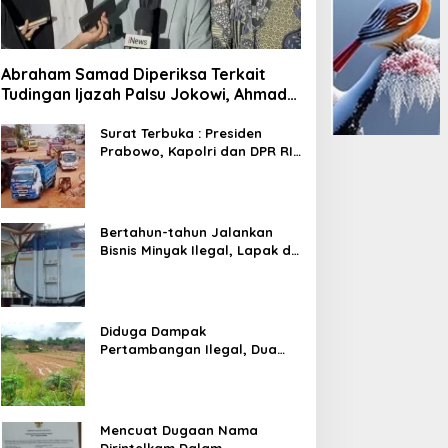
Abraham Samad Diperiksa Terkait
Tudingan Ijazah Palsu Jokowi, Ahmad
Khozinudin: Polisi Main Pasal Karet
Surat Terbuka : Presiden
Prabowo, Kapolri dan DPR RI
Mohon Segera Ditindak
Pelaku Pertambangan Ilegal
di Tuban
Bertahun-tahun Jalankan
Bisnis Minyak Ilegal, Lapak di
Kecamatan Kedewan Tetap
Aman
Diduga Dampak
Pertambangan Ilegal, Dua
Kali Jalan Desa Putus
Mencuat Dugaan Nama
Dirintelkam Dalam