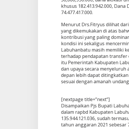
r
khusus 182.413.942.000, Dana 
N
74.477.417.000.
o
t
Menurut Drs.Fitryus dilihat da
a
yang dikemukakan di atas bahw
K
e
kontribusi yang paling domina
u
kondisi ini sekaligus mencer
a
Labuhanbatu masih memiliki k
n
terhadap pendapatan transfer 
g
a
itu Pemerintah Kabupaten Lab
n
dan upaya secara menyeluruh a
R
depan lebih dapat ditingkatka
a
sesuai dengan amanah undang
n
p
e
r
[nextpage title=”next”]
d
Disampaikan Pjs Bupati Labuha
a
dalam rapbd Kabupaten Labuha
A
135.944.121.036, sudah termas
P
B
tahun anggaran 2021 sebesar 72
D