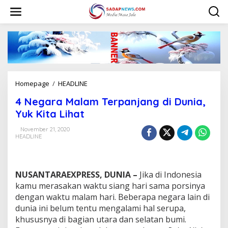
L
e
w
a
t
i
k
e
k
Homepage
/
HEADLINE
4
o
N
n
4 Negara Malam Terpanjang di Dunia,
e
t
g
Yuk Kita Lihat
e
a
n
r
November 21, 2020
HEADLINE
a
M
a
l
NUSANTARAEXPRESS, DUNIA –
Jika di Indonesia
a
m
kamu merasakan waktu siang hari sama porsinya
T
dengan waktu malam hari. Beberapa negara lain di
e
dunia ini belum tentu mengalami hal serupa,
r
khususnya di bagian utara dan selatan bumi.
p