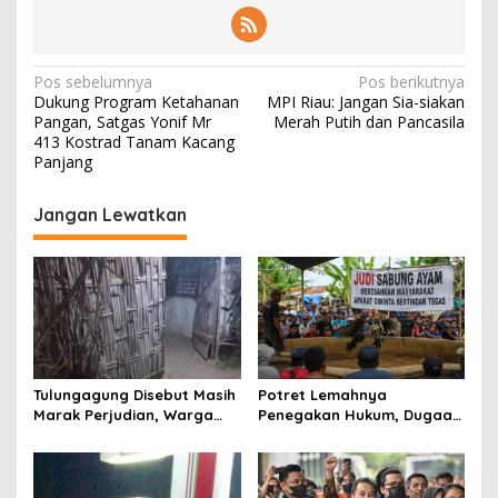
N
Pos sebelumnya
Pos berikutnya
Dukung Program Ketahanan
MPI Riau: Jangan Sia-siakan
a
Pangan, Satgas Yonif Mr
Merah Putih dan Pancasila
v
413 Kostrad Tanam Kacang
Panjang
i
g
Jangan Lewatkan
a
s
i
p
o
s
Tulungagung Disebut Masih
Potret Lemahnya
Marak Perjudian, Warga
Penegakan Hukum, Dugaan
Desak Penindakan Tegas
Aktivitas Judi di
hingga Usut Dugaan Beking
Tulungagung Tuai Sorotan