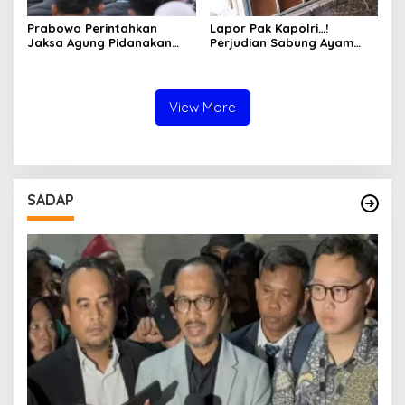
Prabowo Perintahkan
Lapor Pak Kapolri…!
Jaksa Agung Pidanakan
Perjudian Sabung Ayam
Penambang Ilegal
dan Dadu di Sedati
Sidoarjo Buka Kembali,
Diduga Libatkan Oknum
Aparat dan Media
View More
SADAP