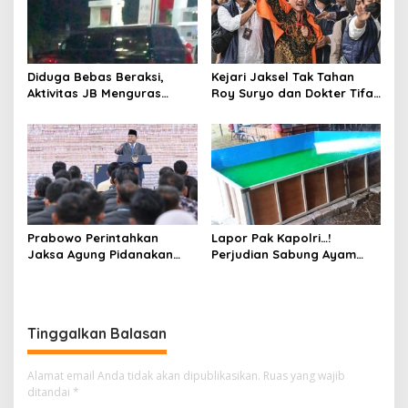
Diduga Bebas Beraksi,
Kejari Jaksel Tak Tahan
Aktivitas JB Menguras
Roy Suryo dan Dokter Tifa,
Solar Bersubsidi di
Pertimbangkan Jaminan
Bojonegoro Jadi Sorotan
Keluarga dan Kepastian
Warga
Hukum
Prabowo Perintahkan
Lapor Pak Kapolri…!
Jaksa Agung Pidanakan
Perjudian Sabung Ayam
Penambang Ilegal
dan Dadu di Sedati
Sidoarjo Buka Kembali,
Diduga Libatkan Oknum
Aparat dan Media
Tinggalkan Balasan
Alamat email Anda tidak akan dipublikasikan.
Ruas yang wajib
ditandai
*