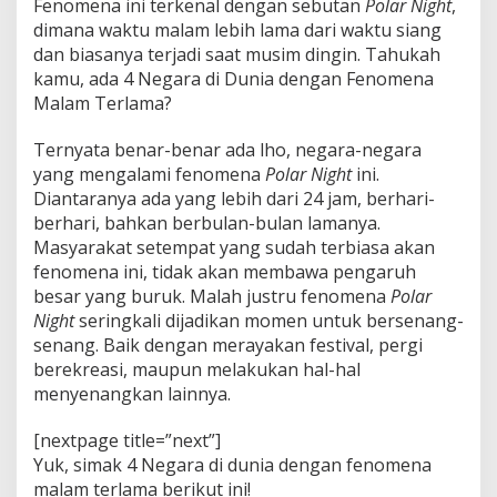
Fenomena ini terkenal dengan sebutan
Polar Night
,
a
n
dimana waktu malam lebih lama dari waktu siang
j
dan biasanya terjadi saat musim dingin. Tahukah
a
kamu, ada 4 Negara di Dunia dengan Fenomena
n
Malam Terlama?
g
d
i
Ternyata benar-benar ada lho, negara-negara
D
yang mengalami fenomena
Polar Night
ini.
u
Diantaranya ada yang lebih dari 24 jam, berhari-
n
berhari, bahkan berbulan-bulan lamanya.
i
a
Masyarakat setempat yang sudah terbiasa akan
,
fenomena ini, tidak akan membawa pengaruh
Y
besar yang buruk. Malah justru fenomena
Polar
u
Night
seringkali dijadikan momen untuk bersenang-
k
senang. Baik dengan merayakan festival, pergi
K
i
berekreasi, maupun melakukan hal-hal
t
menyenangkan lainnya.
a
L
[nextpage title=”next”]
i
Yuk, simak 4 Negara di dunia dengan fenomena
h
a
malam terlama berikut ini!