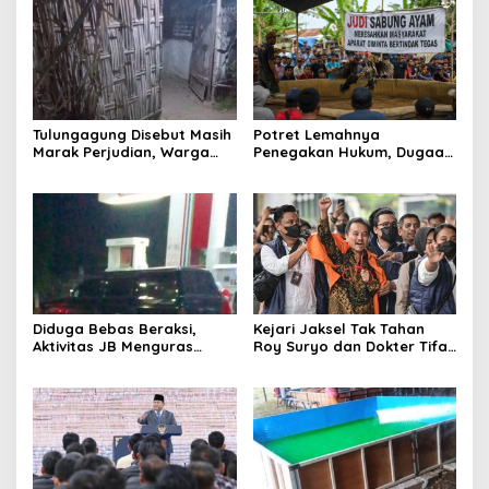
Tulungagung Disebut Masih
Potret Lemahnya
Marak Perjudian, Warga
Penegakan Hukum, Dugaan
Desak Penindakan Tegas
Aktivitas Judi di
hingga Usut Dugaan Beking
Tulungagung Tuai Sorotan
Diduga Bebas Beraksi,
Kejari Jaksel Tak Tahan
Aktivitas JB Menguras
Roy Suryo dan Dokter Tifa,
Solar Bersubsidi di
Pertimbangkan Jaminan
Bojonegoro Jadi Sorotan
Keluarga dan Kepastian
Warga
Hukum