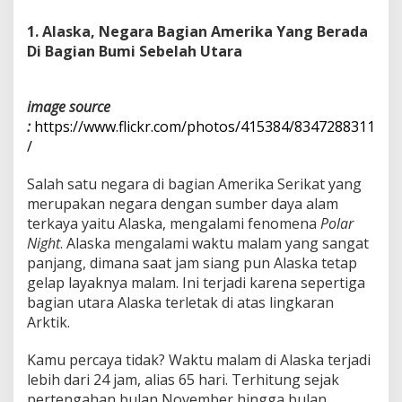
t
1. Alaska
, Negara Bagian Amerika Yang Berada
Di Bagian Bumi Sebelah Utara
image source
:
https://www.flickr.com/photos/415384/8347288311
/
Salah satu negara di bagian Amerika Serikat yang
merupakan negara dengan sumber daya alam
terkaya yaitu Alaska, mengalami fenomena
Polar
Night
. Alaska mengalami waktu malam yang sangat
panjang, dimana saat jam siang pun Alaska tetap
gelap layaknya malam. Ini terjadi karena sepertiga
bagian utara Alaska terletak di atas lingkaran
Arktik.
Kamu percaya tidak? Waktu malam di Alaska terjadi
lebih dari 24 jam, alias 65 hari. Terhitung sejak
pertengahan bulan November hingga bulan