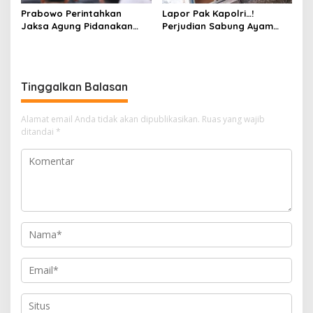
Prabowo Perintahkan
Lapor Pak Kapolri…!
Jaksa Agung Pidanakan
Perjudian Sabung Ayam
Penambang Ilegal
dan Dadu di Sedati
Sidoarjo Buka Kembali,
Diduga Libatkan Oknum
Aparat dan Media
Tinggalkan Balasan
Alamat email Anda tidak akan dipublikasikan.
Ruas yang wajib
ditandai
*