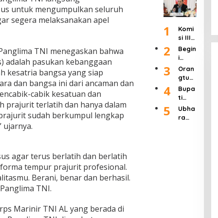
an
Buka
Lang
k
Wafa
us untuk mengumpulkan seluruh
Refo
Adua
sung
Siste
t
rmasi
gar segera melaksanakan apel
n
Dipid
m
pada
1
Polri”
Raky
Komi
ana,
atau
Usia
Usai
at 24
si III
Uji
Ditut
90
Rapa
Jam
Ingat
2
Mate
up!
Begin
, Panglima TNI menegaskan bahwa
Tahu
t 4
kan
ri
i
n
us) adalah pasukan kebanggaan
Jam
APH
Pasal
Tang
3
Oran
Bers
ah kesatria bangsa yang siap
Haru
8 UU
gapa
gtua
ama
s
Pers
ra dan bangsa ini dari ancaman dan
n
Murid
4
Kapo
Bupa
Seriu
Dikab
Kadis
ncabik-cabik kesatuan dan
SDN 1
lri
ti
s
ulkan
Pendi
h prajurit terlatih dan hanya dalam
Klam
Labu
5
Tang
Seba
Ubha
dikan
pok
prajurit sudah berkumpul lengkap
hanb
ani
gian
ra
Kab.
Keca
atu
 ujarnya.
Ratu
Jaya
Mala
mata
Hadir
san
Gelar
ng
n
i
Tamb
Semi
Terka
Singo
Wisu
ang
nar
it
us agar terus berlatih dan berlatih
sari
da
Ilega
Nasi
Duga
Keluh
forma tempur prajurit profesional.
dan
l di
onal
an
kan
Syuk
itasmu. Berani, benar dan berhasil.
Jawa
deng
Pungl
Dend
uran
Timur
Panglima TNI.
an
i
a
Ponp
tema
Dend
Tidak
es
"Pers
a di
rps Marinir TNI AL yang berada di
Piket
Daar
pekti
SDN 1