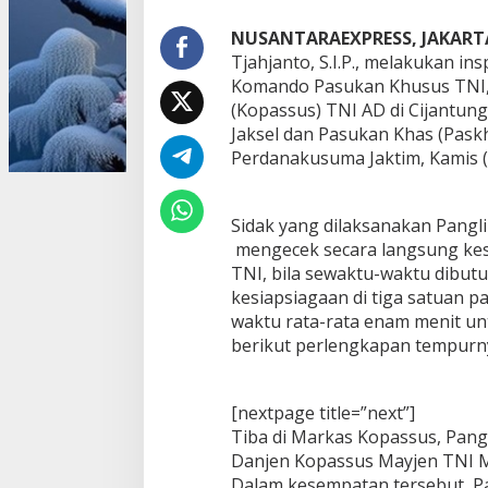
I
S
NUSANTARAEXPRESS, JAKART
i
Tjahjanto, S.I.P., melakukan in
d
Komando Pasukan Khusus TNI,
a
(Kopassus) TNI AD di Cijantung 
k
Jaksel dan Pasukan Khas (Pask
T
i
Perdanakusuma Jaktim, Kamis (
g
a
M
Sidak yang dilaksanakan Pangl
a
mengecek secara langsung kes
r
k
TNI, bila sewaktu-waktu dibut
a
kesiapsiagaan di tiga satuan 
s
waktu rata-rata enam menit 
K
berikut perlengkapan tempurn
o
m
a
n
[nextpage title=”next”]
d
Tiba di Markas Kopassus, Pang
o
Danjen Kopassus Mayjen TNI M
P
Dalam kesempatan tersebut, P
a