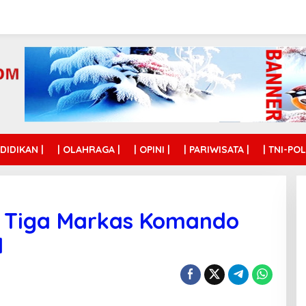
NDIDIKAN |
| OLAHRAGA |
| OPINI |
| PARIWISATA |
| TNI-POL
k Tiga Markas Komando
I