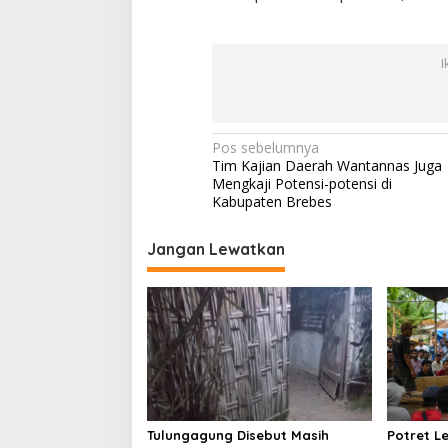
I
N
Pos sebelumnya
Tim Kajian Daerah Wantannas Juga
a
Mengkaji Potensi-potensi di
v
Kabupaten Brebes
i
Jangan Lewatkan
g
a
s
i
p
o
s
Tulungagung Disebut Masih
Potret 