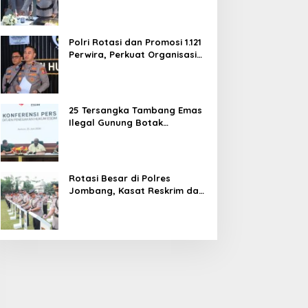
dan Pelayanan Publik
Polri Rotasi dan Promosi 1.121
Perwira, Perkuat Organisasi
dan Pelayanan hingga
Pembentukan Polresta IKN
25 Tersangka Tambang Emas
Ilegal Gunung Botak
Ditetapkan, Mayoritas WN
China
Rotasi Besar di Polres
Jombang, Kasat Reskrim dan
Delapan Kapolsek Berganti