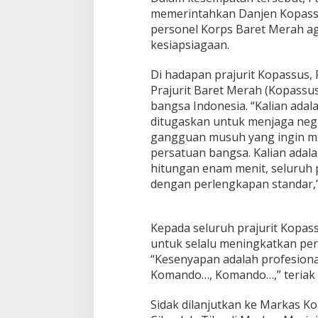
s
memerintahkan Danjen Kopass
u
personel Korps Baret Merah a
k
kesiapsiagaan.
a
n
Di hadapan prajurit Kopassus
K
h
Prajurit Baret Merah (Kopass
u
bangsa Indonesia. “Kalian adal
s
ditugaskan untuk menjaga nega
u
gangguan musuh yang ingin me
s
persatuan bangsa. Kalian adala
T
N
hitungan enam menit, seluruh 
I
dengan perlengkapan standar,”
Kepada seluruh prajurit Kopass
untuk selalu meningkatkan per
“Kesenyapan adalah profesional
Komando…, Komando…,” teriak 
Sidak dilanjutkan ke Markas Ko