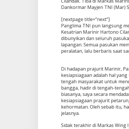
Cilandak. Tiba di Markas Marin
Dankormar Mayjen TNI (Mar) Su
[nextpage title=”next”]
Panglima TNI pun langsung me
Kesatrian Marinir Hartono Cil
dibunyikan dan seluruh pasuka
lapangan. Semua pasukan me
peralatan, lalu berbaris saat s
Di hadapan prajurit Marinir, 
kesiapsiagaan adalah hal yang 
tengah masyarakat untuk menda
bangga, hadir di tengah-tengah
biasanya, saya secara mendada
kesiapsiagaan prajurit petaru
kehormatan. Oleh sebab itu, ha
jelasnya.
Sidak terakhir di Markas Wing 