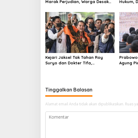
Marak Perjudian, Warga Desak
Hukum, D
Penindakan Tegas hingga Usut
Tulungag
Dugaan Beking
Kejari Jaksel Tak Tahan Roy
Prabowo 
Suryo dan Dokter Tifa,
Agung P
Pertimbangkan Jaminan
Ilegal
Keluarga dan Kepastian Hukum
Tinggalkan Balasan
Alamat email Anda tidak akan dipublikasikan.
Ruas ya