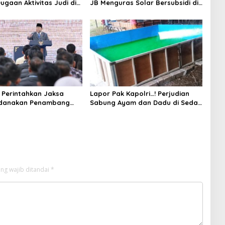
ugaan Aktivitas Judi di
JB Menguras Solar Bersubsidi di
ung Tuai Sorotan
Bojonegoro Jadi Sorotan Warga
Perintahkan Jaksa
Lapor Pak Kapolri…! Perjudian
idanakan Penambang
Sabung Ayam dan Dadu di Sedati
Sidoarjo Buka Kembali, Diduga
Libatkan Oknum Aparat dan
Media
ng wajib ditandai
*