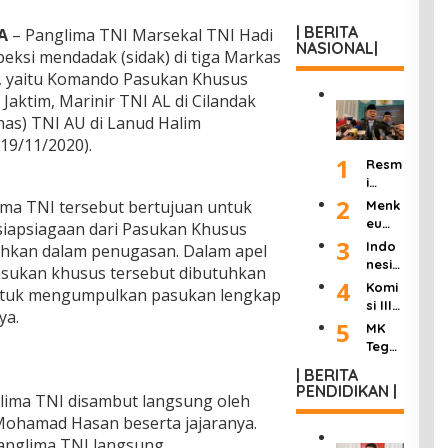
| BERITA
A
– Panglima TNI Marsekal TNI Hadi
NASIONAL|
speksi mendadak (sidak) di tiga Markas
 yaitu Komando Pasukan Khusus
Jaktim, Marinir TNI AL di Cilandak
has) TNI AU di Lanud Halim
19/11/2020).
1
Resm
i
Dilan
2
ima TNI tersebut bertujuan untuk
Menk
tik
eu
iapsiagaan dari Pasukan Khusus
Jadi
Purb
3
Indo
uhkan dalam penugasan. Dalam apel
Kepa
aya
nesia
pasukan khusus tersebut dibutuhkan
la
Ultim
Berd
4
Komi
KSP,
untuk mengumpulkan pasukan lengkap
atum
uka:
si III
Dudu
Peng
ya.
Mant
DPR
5
ng
MK
usah
an
Hasil
Janji
Tega
a
Wakil
kan
Pang
skan
Roko
Presi
| BERITA
“8
kas
Wart
k
PENDIDIKAN |
den
Poin
Birok
lima TNI disambut langsung oleh
awan
Ilega
Try
Perc
rasi
Tak
ohamad Hasan beserta jajaranya.
l:
Sutri
epat
dan
Bisa
Masu
anglima TNI langsung
sno