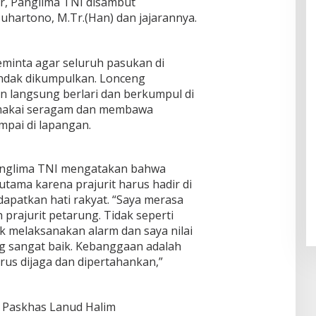
ir, Panglima TNI disambut
ul
f
Klam
Muhsi
hartono, M.Tr.(Han) dan jajarannya.
Worl
pok
nin
d
Class
Unive
minta agar seluruh pasukan di
rsity"
andak dikumpulkan. Lonceng
n langsung berlari dan berkumpul di
makai seragam dan membawa
ampai di lapangan.
Panglima TNI mengatakan bahwa
utama karena prajurit harus hadir di
patkan hati rakyat. “Saya merasa
 prajurit petarung. Tidak seperti
k melaksanakan alarm dan saya nilai
ng sangat baik. Kebanggaan adalah
rus dijaga dan dipertahankan,”
I Paskhas Lanud Halim