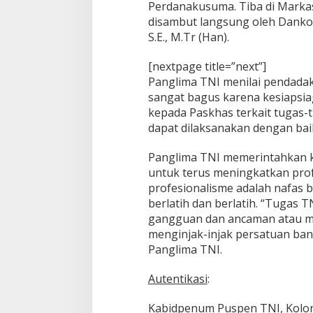
Perdanakusuma. Tiba di Marka
disambut langsung oleh Danko
S.E., M.Tr (Han).
[nextpage title=”next”]
Panglima TNI menilai pendadak
sangat bagus karena kesiapsi
kepada Paskhas terkait tugas-
dapat dilaksanakan dengan bai
Panglima TNI memerintahkan ke
untuk terus meningkatkan pro
profesionalisme adalah nafas ba
berlatih dan berlatih. “Tugas T
gangguan dan ancaman atau mu
menginjak-injak persatuan ban
Panglima TNI.
Autentikasi
:
Kabidpenum Puspen TNI, Kolone