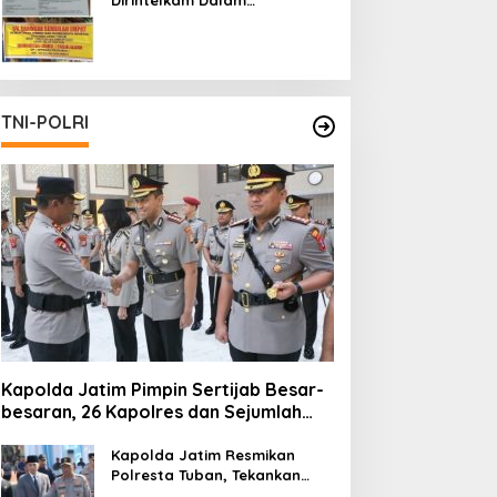
Pertambangan Ilegal di Kab.
Blitar yang Masih Tetap
Beroperasi
TNI-POLRI
Kapolda Jatim Pimpin Sertijab Besar-
besaran, 26 Kapolres dan Sejumlah
Pejabat Utama Berganti
Kapolda Jatim Resmikan
Polresta Tuban, Tekankan
Peningkatan Profesionalisme