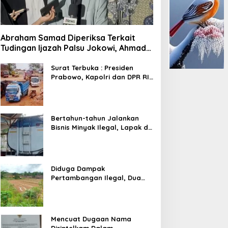
Abraham Samad Diperiksa Terkait
Tudingan Ijazah Palsu Jokowi, Ahmad
Khozinudin: Polisi Main Pasal Karet
Surat Terbuka : Presiden
Prabowo, Kapolri dan DPR RI
Mohon Segera Ditindak
Pelaku Pertambangan Ilegal
di Tuban
Bertahun-tahun Jalankan
Bisnis Minyak Ilegal, Lapak di
Kecamatan Kedewan Tetap
Aman
Diduga Dampak
Pertambangan Ilegal, Dua
Kali Jalan Desa Putus
Mencuat Dugaan Nama
Dirintelkam Dalam