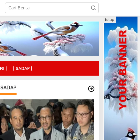
tutup
RI |
| SADAP |
SADAP