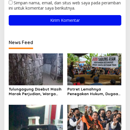
Simpan nama, email, dan situs web saya pada peramban
ini untuk komentar saya berikutnya.
News Feed
Tulungagung Disebut Masih
Potret Lemahnya
Marak Perjudian, Warga
Penegakan Hukum, Dugaan
Desak Penindakan Tegas
Aktivitas Judi di
hingga Usut Dugaan Beking
Tulungagung Tuai Sorotan