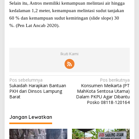
Selain itu, Astros memiliki kemampuan melintasi air hingga
kedalaman 1,2 meter, kemampuan melintasi sudut tanjakan
60 % dan kemampuan sudut kemiringan (slide slope) 30
%.
(Pen Lat Ancab 2020).
Ikuti Kami
N
Pos sebelumnya
Pos berikutnya
Sukaidah Harapkan Bantuan
Konsumen Meikarta (PT
a
PKH dari Dinsos Lampung
MahKota Sentosa Utama)
v
Barat
Dalam PKPU Agar Dibantu
Posko 08118-120164
i
g
Jangan Lewatkan
a
s