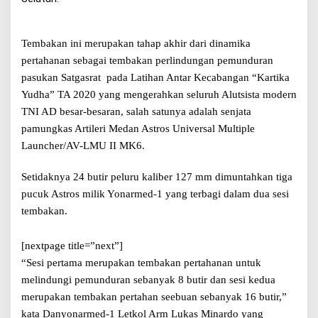
a
n
A
s
Tembakan ini merupakan tahap akhir dari dinamika
t
pertahanan sebagai tembakan perlindungan pemunduran
r
pasukan Satgasrat pada Latihan Antar Kecabangan
“
Kartika
o
s
Yudha
”
TA 2020 yang mengerahkan seluruh Alutsista modern
Y
TNI AD besar-besaran, salah satunya adalah senjata
o
pamungkas Artileri Medan Astros Universal Multiple
n
a
Launcher/AV-LMU II MK6.
r
m
Setidaknya 24 butir peluru kaliber 127 mm dimuntahkan tiga
e
pucuk Astros milik Yonarmed-1 yang terbagi dalam dua sesi
d
-
tembakan.
1
K
o
[nextpage title=”next”]
s
“
Sesi pertama merupakan tembakan pertahanan untuk
t
melindungi pemunduran sebanyak 8 butir dan sesi kedua
r
a
merupakan tembakan pertahan seebuan sebanyak 16 butir,
”
d
kata
Danyonarmed-1 Letkol Arm Lukas Minardo yang