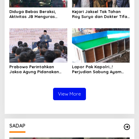
Diduga Bebas Beraksi,
Kejari Jaksel Tak Tahan
Aktivitas JB Menguras
Roy Suryo dan Dokter Tifa,
Solar Bersubsidi di
Pertimbangkan Jaminan
Bojonegoro Jadi Sorotan
Keluarga dan Kepastian
Warga
Hukum
Prabowo Perintahkan
Lapor Pak Kapolri…!
Jaksa Agung Pidanakan
Perjudian Sabung Ayam
Penambang Ilegal
dan Dadu di Sedati
Sidoarjo Buka Kembali,
Diduga Libatkan Oknum
Aparat dan Media
View More
SADAP