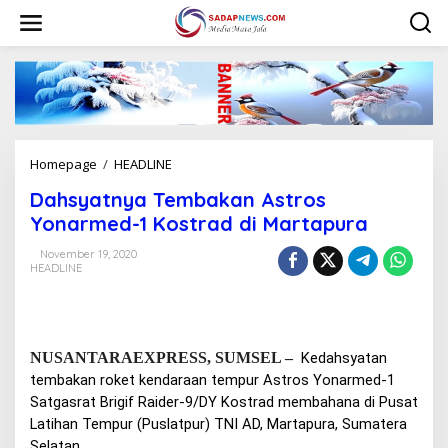
L
e
w
a
t
i
k
e
k
Homepage
/
HEADLINE
D
o
a
n
Dahsyatnya Tembakan Astros
h
t
s
Yonarmed-1 Kostrad di Martapura
e
y
n
a
November 19, 2020
HEADLINE
t
n
y
a
T
NUSANTARAEXPRESS, SUMSEL –
Kedahsyatan
e
tembakan roket kendaraan tempur Astros Yonarmed-1
m
b
Satgasrat Brigif Raider-9/DY Kostrad membahana di
Pusat
a
Latihan Tempur (
Puslatpur
)
TNI AD, Martapura
,
Sumatera
k
Selatan
.