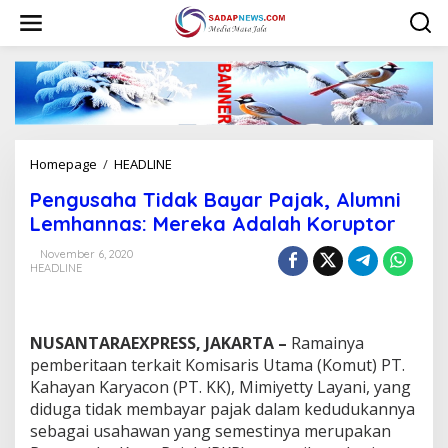
L
e
w
a
t
i
k
e
k
Homepage
/
HEADLINE
P
o
e
n
Pengusaha Tidak Bayar Pajak, Alumni
n
t
g
Lemhannas: Mereka Adalah Koruptor
e
u
n
s
November 6, 2020
HEADLINE
a
h
a
T
NUSANTARAEXPRESS, JAKARTA –
Ramainya
i
d
pemberitaan terkait Komisaris Utama (Komut) PT.
a
Kahayan Karyacon (PT. KK), Mimiyetty Layani, yang
k
diduga tidak membayar pajak dalam kedudukannya
B
sebagai usahawan yang semestinya merupakan
a