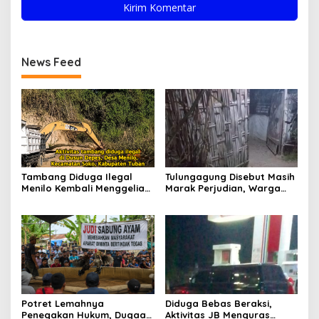
News Feed
Tambang Diduga Ilegal
Tulungagung Disebut Masih
Menilo Kembali Menggeliat,
Marak Perjudian, Warga
Aparat Bungkam? Publik
Desak Penindakan Tegas
Soroti Dugaan Pembiaran
hingga Usut Dugaan Beking
Potret Lemahnya
Diduga Bebas Beraksi,
Penegakan Hukum, Dugaan
Aktivitas JB Menguras