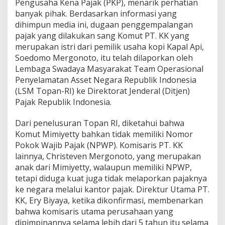
Pengusaha Kena Pajak (PKP), menarik perhatian
y
a
banyak pihak. Berdasarkan informasi yang
r
dihimpun media ini, dugaan penggempalangan
P
pajak yang dilakukan sang Komut PT. KK yang
a
merupakan istri dari pemilik usaha kopi Kapal Api,
j
a
Soedomo Mergonoto, itu telah dilaporkan oleh
k
Lembaga Swadaya Masyarakat Team Operasional
,
Penyelamatan Asset Negara Republik Indonesia
A
(LSM Topan-RI) ke Direktorat Jenderal (Ditjen)
l
Pajak Republik Indonesia.
u
m
n
Dari penelusuran Topan RI, diketahui bahwa
i
Komut Mimiyetty bahkan tidak memiliki Nomor
L
Pokok Wajib Pajak (NPWP). Komisaris PT. KK
e
lainnya, Christeven Mergonoto, yang merupakan
m
h
anak dari Mimiyetty, walaupun memiliki NPWP,
a
tetapi diduga kuat juga tidak melaporkan pajaknya
n
ke negara melalui kantor pajak. Direktur Utama PT.
n
KK, Ery Biyaya, ketika dikonfirmasi, membenarkan
a
s
bahwa komisaris utama perusahaan yang
:
dipimpinannya selama lebih dari 5 tahun itu selama