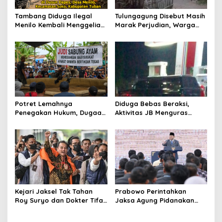
o
s
Tambang Diduga Ilegal
Tulungagung Disebut Masih
Menilo Kembali Menggeliat,
Marak Perjudian, Warga
Aparat Bungkam? Publik
Desak Penindakan Tegas
Soroti Dugaan Pembiaran
hingga Usut Dugaan Beking
Potret Lemahnya
Diduga Bebas Beraksi,
Penegakan Hukum, Dugaan
Aktivitas JB Menguras
Aktivitas Judi di
Solar Bersubsidi di
Tulungagung Tuai Sorotan
Bojonegoro Jadi Sorotan
Warga
Kejari Jaksel Tak Tahan
Prabowo Perintahkan
Roy Suryo dan Dokter Tifa,
Jaksa Agung Pidanakan
Pertimbangkan Jaminan
Penambang Ilegal
Keluarga dan Kepastian