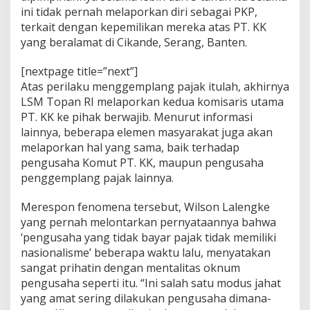
M
ini tidak pernah melaporkan diri sebagai PKP,
e
terkait dengan kepemilikan mereka atas PT. KK
r
yang beralamat di Cikande, Serang, Banten.
e
k
a
[nextpage title=”next”]
A
Atas perilaku menggemplang pajak itulah, akhirnya
d
LSM Topan RI melaporkan kedua komisaris utama
a
PT. KK ke pihak berwajib. Menurut informasi
l
a
lainnya, beberapa elemen masyarakat juga akan
h
melaporkan hal yang sama, baik terhadap
K
pengusaha Komut PT. KK, maupun pengusaha
o
penggemplang pajak lainnya.
r
u
p
Merespon fenomena tersebut, Wilson Lalengke
t
yang pernah melontarkan pernyataannya bahwa
o
‘pengusaha yang tidak bayar pajak tidak memiliki
r
nasionalisme’ beberapa waktu lalu, menyatakan
sangat prihatin dengan mentalitas oknum
pengusaha seperti itu. “Ini salah satu modus jahat
yang amat sering dilakukan pengusaha dimana-