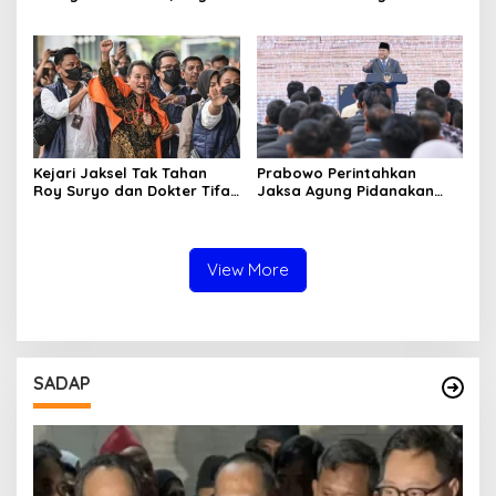
Aktivitas Judi di
Solar Bersubsidi di
Tulungagung Tuai Sorotan
Bojonegoro Jadi Sorotan
Warga
Kejari Jaksel Tak Tahan
Prabowo Perintahkan
Roy Suryo dan Dokter Tifa,
Jaksa Agung Pidanakan
Pertimbangkan Jaminan
Penambang Ilegal
Keluarga dan Kepastian
Hukum
View More
SADAP