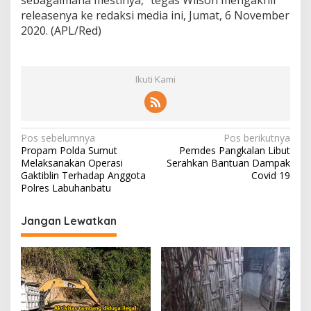
releasenya ke redaksi media ini, Jumat, 6 November
2020. (APL/Red)
Ikuti Kami
N
Pos sebelumnya
Pos berikutnya
Propam Polda Sumut
Pemdes Pangkalan Libut
a
Melaksanakan Operasi
Serahkan Bantuan Dampak
v
Gaktiblin Terhadap Anggota
Covid 19
Polres Labuhanbatu
i
g
Jangan Lewatkan
a
s
i
p