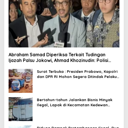
Abraham Samad Diperiksa Terkait Tudingan
Ijazah Palsu Jokowi, Ahmad Khozinudin: Polisi
Main Pasal Karet
Surat Terbuka : Presiden Prabowo, Kapolri
dan DPR RI Mohon Segera Ditindak Pelaku
Pertambangan Ilegal di Tuban
Bertahun-tahun Jalankan Bisnis Minyak
Ilegal, Lapak di Kecamatan Kedewan
Tetap Aman
Diduga Dampak Pertambangan Ilegal, Dua