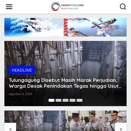
L
e
w
a
t
i
k
e
k
o
n
t
e
HEADLINE
n
Tulungagung Disebut Masih Marak Perjudian,
Warga Desak Penindakan Tegas hingga Usut
Dugaan Beking
Agustus 4, 2026
«
»