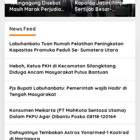
Tulungagung Disebut
Kapolda Jatim Pimpin
Masih Marak Perjudian,
Sertijab Besar-
Warga Desak
besaran, 26 Kapolres
Penindakan Tegas
dan Sejumlah Pejabat
hingga Usut Dugaan
Utama Berganti
News Feed
Beking
s
Labuhanbatu Tuan Rumah Pelatihan Peningkatan
a
Kapasitas Pramuka Peduli Se- Sumatera Utara
d
a
p
Heboh, Ketua PKH di Kecamatan Silangkitang
n
Diduga Ancam Masyarakat Putus Bantuan
e
w
s
.
Pjs Bupati Labuhanbatu: Pemerintah wajib Hadir di
c
Tengah Masyarakat
o
m
Konsumen Meikarta (PT MahKota Sentosa Utama)
Dalam PKPU Agar Dibantu Posko 08118-120164
Dahsyatnya Tembakan Astros Yonarmed-1 Kostrad
di Martapura